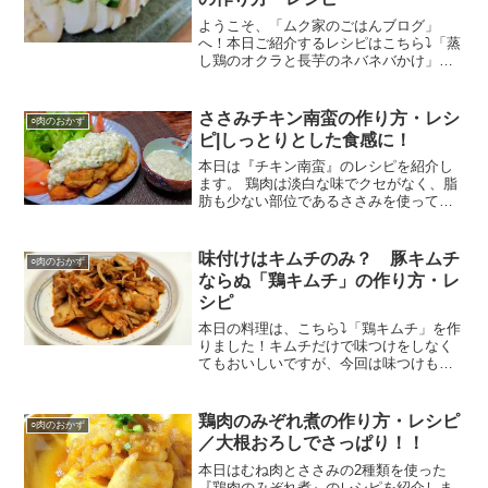
ようこそ、「ムク家のごはんブログ」
へ！本日ご紹介するレシピはこちら⤵「蒸
し鶏のオクラと長芋のネバネバかけ」で
す。味付けはあっさりとしたもので、鶏
肉との相性ばっちりです！さっそくレシ
ピを紹介していきましょう！材料本日の
ささみチキン南蛮の作り方・レシ
○肉のおかず
材料はこちら！鶏むね肉・...
ピ|しっとりとした食感に！
本日は『チキン南蛮』のレシピを紹介し
ます。 鶏肉は淡白な味でクセがなく、脂
肪も少ない部位であるささみを使ってい
ます。そのためもも肉とは違い、とても
しっとりとしたチキン南蛮です。
味付けはキムチのみ？ 豚キムチ
○肉のおかず
ならぬ「鶏キムチ」の作り方・レ
シピ
本日の料理は、こちら⤵「鶏キムチ」を作
りました！キムチだけで味つけをしなく
てもおいしいですが、今回は味つけもお
こないかつひと手間加えておいしさを追
求しました。さっそくレシピを紹介して
きます！材料鶏もも肉・・・100g白菜キ
鶏肉のみぞれ煮の作り方・レシピ
○肉のおかず
ムチ・・・100g...
／大根おろしでさっぱり！！
本日はむね肉とささみの2種類を使った
『鶏肉のみぞれ煮』のレシピを紹介しま