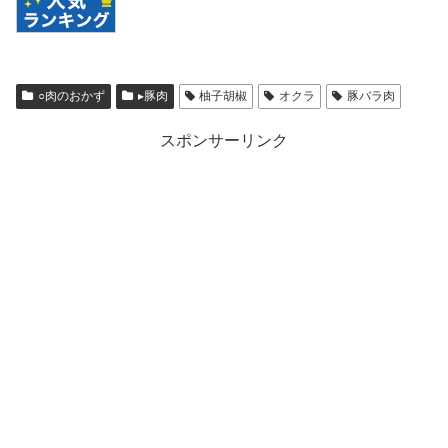
○肉のおかず
▸豚肉
柚子胡椒
オクラ
豚バラ肉
スポンサーリンク