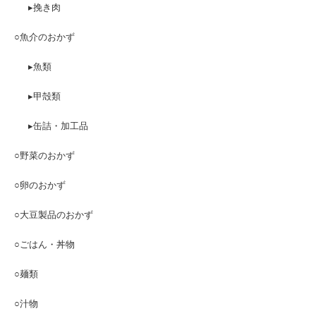
▸挽き肉
○魚介のおかず
▸魚類
▸甲殻類
▸缶詰・加工品
○野菜のおかず
○卵のおかず
○大豆製品のおかず
○ごはん・丼物
○麺類
○汁物