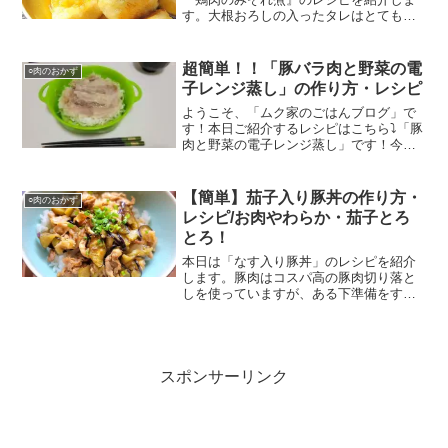
す。大根おろしの入ったタレはとてもあ
っさりしています。また、黒酢を使って
いるので味わいはまろやかです！
超簡単！！「豚バラ肉と野菜の電
○肉のおかず
子レンジ蒸し」の作り方・レシピ
ようこそ、「ムク家のごはんブログ」で
す！本日ご紹介するレシピはこちら⤵「豚
肉と野菜の電子レンジ蒸し」です！今回
は貝印の『レンジdeヌードル』という電
子レンジでうどんや即席めんが作れると
いう容器で料理を作ってみました。
【簡単】茄子入り豚丼の作り方・
○肉のおかず
(function(b,...
レシピ/お肉やわらか・茄子とろ
とろ！
本日は「なす入り豚丼」のレシピを紹介
します。豚肉はコスパ高の豚肉切り落と
しを使っていますが、ある下準備をする
ことでしっとり柔らかなお肉に変貌しま
す！また、今回揚げなすを入れました
が、とてもとろとろ食感に！タレもおい
しく、おかわりするくらいご飯が進みま
す。
スポンサーリンク