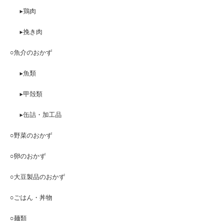
▸鶏肉
▸挽き肉
○魚介のおかず
▸魚類
▸甲殻類
▸缶詰・加工品
○野菜のおかず
○卵のおかず
○大豆製品のおかず
○ごはん・丼物
○麺類