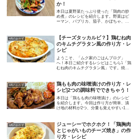
か！
本日は夏野菜たっぷり使った「鶏肉の炒
め煮」のレシピを紹介します。野菜はピ
ーマン、パプリカ、茄子、かぼちゃ、ア
スパラガスを使って彩りを良くしていま
す。炒めた後に煮る作業を行い、どちら
かというとさっぱりとした味になりま
【チーズタッカルビ？】鶏むね肉
○肉のおかず
す。是非参考にしていただければ幸いで
のキムチグラタン風の作り方・レ
す！
シピ
ようこそ、「ムク家のごはんブログ」
へ！本日ご紹介するレシピはこちら⤵「鶏
むね肉のキムチグラタン風」です。焼い
ている時にチーズを入れたのですが、あ
まりチーズが感じられなかったのでグラ
タン風にしてみました！肉は鶏肉ではな
鶏もも肉の味噌漬けの作り方・レ
○肉のおかず
く、豚肉でも大丈夫ですの...
シピ|2つの調味料でできちゃう！
本日は「鶏もも肉の味噌漬け」のレシピ
を紹介します。今回は作り方が簡単、漬
け地の材料が2つ、分量も覚えやすい1品
となっています。鶏肉を味噌につけるこ
とで旨みが増し、しっとりと柔らかく仕
上がります！漬けておいて焼くだけなの
ジューシーでホクホク！「鶏胸肉
○肉のおかず
で難しい工程もなく、漬けたまま冷凍保
とじゃがいものチーズ焼き」の作
存もできます。
り方・レシピ