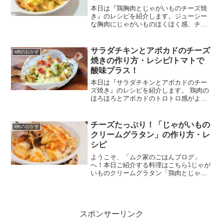
本日は『鶏胸肉とじゃがいものチーズ焼
き』のレシピを紹介します。ジューシー
な胸肉にじゃがいものほくほく感、チー
ズとの相性バッチリです！焼くとパサパ
サになりがちな、鶏胸肉がジューシーな
る方法を教えています。
サラダチキンとアボカドのチーズ
○肉のおかず
焼きの作り方・レシピ/トマトで
酸味プラス！
本日は『サラダチキンとアボカドのチー
ズ焼き』のレシピを紹介します。 鶏肉の
ほろほろとアボカドのトロトロ感がよ
く、トマトを加えてるので酸味を感じら
る1品です。
チーズたっぷり！「じゃがいもの
○肉のおかず
クリームグラタン」の作り方・レ
シピ
ようこそ、「ムク家のごはんブログ」
へ！本日ご紹介する料理はこちら⤵じゃが
いものクリームグラタン「鶏肉とじゃが
いものクリームグラタン」です。寒い時
期になってくると食べたくなる料理で
す。ホワイトソースも簡単に作れますの
で是非試してみてはいかがで...
スポンサーリンク