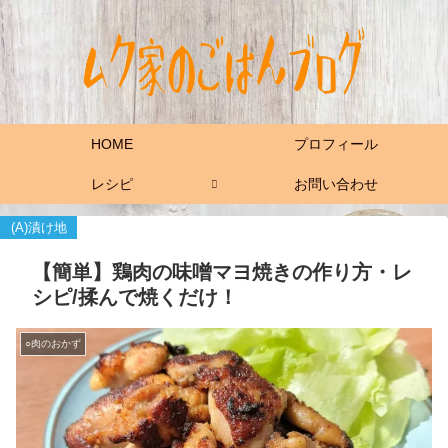
HOME
プロフィール
レシピ
お問い合わせ
(A)漬け地
【簡単】鶏肉の味噌マヨ焼きの作り方・レ
シピ/揉んで焼くだけ！
○肉のおかず