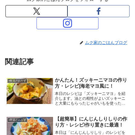
ムク家のごはんブログ
関連記事
かんたん！ズッキーニマヨの作り
○野菜のおかず
方・レシピ|海老マヨ風に！
本日のレシピは「ズッキーニマヨ」を紹
介します。油との相性がよいズッキーニ
と大量にもらったじゃがいもを使った副
菜となっています。外はカリッと中はジ
ューシーなズッキーニと中がホクホクの
じゃがいもをマヨソースに絡めていただ
【超簡単】にんじんしりしりの作
○野菜のおかず
きます。温かくても冷めても両方おいし
り方・レシピ/作り置きに最適！
いです！
本日は「にんじんしりしり」のレシピを