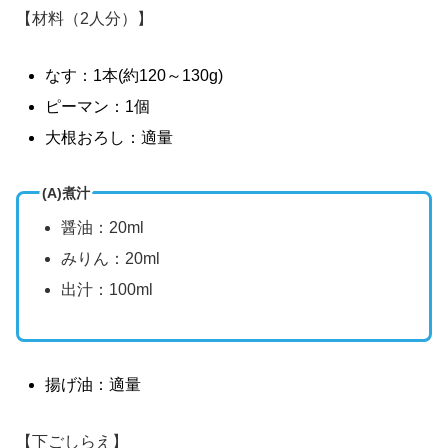
【材料（2人分）】
なす：1本(約120～130g)
ピーマン：1個
大根おろし：適量
(A)煮汁
醤油：20ml
みりん：20ml
出汁：100ml
揚げ油：適量
【下ごしらえ】