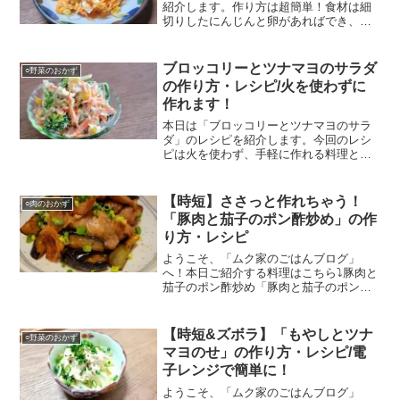
紹介します。作り方は超簡単！食材は細
切りしたにんじんと卵があればでき、今
回はささみも入れています。冷蔵で1週間
は持ちますので作り置きもでき、お弁当
のおかずにも便利です。是非参考にして
ブロッコリーとツナマヨのサラダ
○野菜のおかず
いただければ幸いです！！
の作り方・レシピ/火を使わずに
作れます！
本日は「ブロッコリーとツナマヨのサラ
ダ」のレシピを紹介します。今回のレシ
ピは火を使わず、手軽に作れる料理とな
っています。電子レンジで温めたものを
混ぜ合わせるだけ！さっと作れて作り置
きにも、お弁当のおかずにも便利です。
【時短】ささっと作れちゃう！
○肉のおかず
是非参考にしていただければ幸いで
「豚肉と茄子のポン酢炒め」の作
す！！
り方・レシピ
ようこそ、「ムク家のごはんブログ」
へ！本日ご紹介する料理はこちら⤵豚肉と
茄子のポン酢炒め「豚肉と茄子のポン酢
炒め」です。この料理はとにかく時短！
早くかつ、味付けもポン酢のみと簡単に
作ることのできる１品です。今日は疲れ
【時短&ズボラ】「もやしとツナ
○野菜のおかず
たから簡単にすませたいな...
マヨのせ」の作り方・レシピ/電
子レンジで簡単に！
ようこそ、「ムク家のごはんブログ」