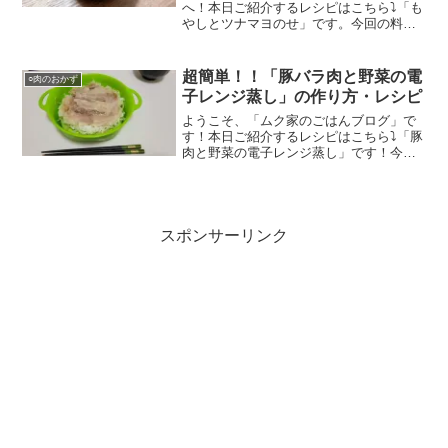
へ！本日ご紹介するレシピはこちら⤵「も
やしとツナマヨのせ」です。今回の料理
は火を使わず、電子レンジのみで作れる
ものとなっております。火をつかわず、
小ねぎも初めから切られているものを使
超簡単！！「豚バラ肉と野菜の電
○肉のおかず
えば包丁もいらず！お手軽...
子レンジ蒸し」の作り方・レシピ
ようこそ、「ムク家のごはんブログ」で
す！本日ご紹介するレシピはこちら⤵「豚
肉と野菜の電子レンジ蒸し」です！今回
は貝印の『レンジdeヌードル』という電
子レンジでうどんや即席めんが作れると
いう容器で料理を作ってみました。
(function(b,...
スポンサーリンク