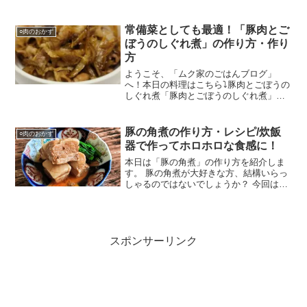
です！この間はグラタンを作ったので、
本日はドリアにしてみました(*^^*)おいし
かったので、是非試してみてはいかがで
常備菜としても最適！「豚肉とご
○肉のおかず
しょうか？さっそ...
ぼうのしぐれ煮」の作り方・作り
方
ようこそ、「ムク家のごはんブログ」
へ！本日の料理はこちら⤵豚肉とごぼうの
しぐれ煮「豚肉とごぼうのしぐれ煮」で
す。本来は牛ごぼう（牛肉とごぼうのし
ぐれ煮）のレシピですが、牛肉はあまり
思い切りがないと買えないので今回のレ
豚の角煮の作り方・レシピ/炊飯
○肉のおかず
シピは豚肉を使いました。...
器で作ってホロホロな食感に！
本日は「豚の角煮」の作り方を紹介しま
す。 豚の角煮が大好きな方、結構いらっ
しゃるのではないでしょうか？ 今回はそ
んな角煮を炊飯器で作っていきます！ 作
り方も簡単なので、是非参考にしていた
だければ幸いです！！
スポンサーリンク