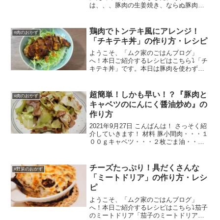
は、、、豚肉の生姜焼き、ならぬ豚肉の
柚子胡椒焼きです！生姜の部分を柚子胡
椒に、それ以外の作り方は一緒なのでと
ても簡単です。さっそくレシピを紹介し
鶏肉でトンテキ風にアレンジ！
○肉のおかず
ていきます！材料【材料】豚小間...
「チキテキ丼」の作り方・レシピ
ようこそ、「ムク家のごはんブログ」
へ！本日ご紹介するレシピはこちら⤵「チ
キテキ丼」です。本日は豚肉を使わず
に、鶏むね肉を使って丼にしてみまし
た。味付けは以前作ったトンテキと同じ
材料を使っており、非常にご飯の進む１
超簡単！しかも早い！？『豚肉と
○肉のおかず
品となっております！さっそく...
キャベツのにんにく醤油炒め』の
作り方
2021年9月27日 こんばんは！ さっそく紹
介していきます！ 材料 豚小間肉・・・１
００ｇキャベツ・・・２枚ごま油・・・
適量小麦粉 […]キャベツはざく切りにし
ます。豚小間肉に小麦粉をまぶします。
フライパンにごま油を入れて中火で熱
チーズたっぷり！具だくさんな
○野菜のおかず
し、豚肉を炒
「ミートドリア」の作り方・レシ
ピ
ようこそ、「ムク家のごはんブログ」
へ！本日ご紹介するレシピはこちら⤵茄子
のミートドリア「茄子のミートドリア」