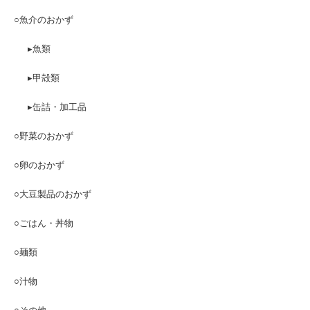
○魚介のおかず
▸魚類
▸甲殻類
▸缶詰・加工品
○野菜のおかず
○卵のおかず
○大豆製品のおかず
○ごはん・丼物
○麺類
○汁物