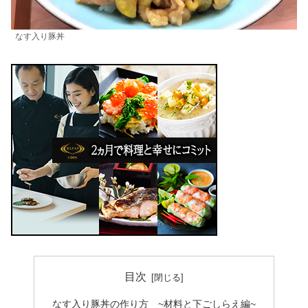
なす入り豚丼
目次
なす入り豚丼の作り方 ~材料と下ごしらえ編~