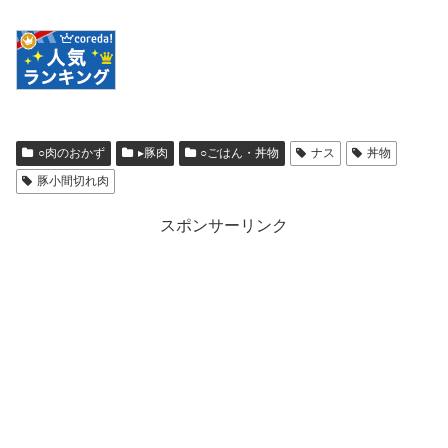
○肉のおかず
▸豚肉
○ごはん・丼物
ナス
丼物
豚小間切れ肉
スポンサーリンク