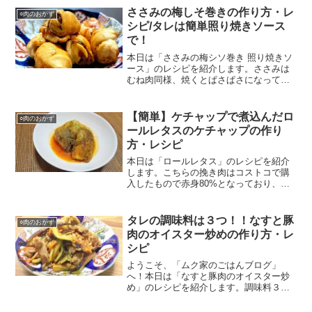
す。また、ピーマンに加えて彩りでパプ
ささみの梅しそ巻きの作り方・レ
○肉のおかず
リカをつかっています。メイ...
シピ/タレは簡単照り焼きソース
で！
本日は「ささみの梅シソ巻き 照り焼きソ
ース」のレシピを紹介します。ささみは
むね肉同様、焼くとぱさぱさになってし
まいますが、ある工程を行うことでしっ
とりした仕上がりに！今回は梅と青じそ
を巻いて、照り焼きのソースをかけてい
【簡単】ケチャップで煮込んだロ
○肉のおかず
ます。
ールレタスのケチャップの作り
方・レシピ
本日は「ロールレタス」のレシピを紹介
します。こちらの挽き肉はコストコで購
入したもので赤身80%となっており、脂
のないあっさりとしたロールレタスで
す。スープの味付けはケチャップを使っ
て煮込むとても作りやすい1品となってい
タレの調味料は３つ！！なすと豚
○肉のおかず
ます。是非参考にしていただければ幸い
肉のオイスター炒めの作り方・レ
です！
シピ
ようこそ、「ムク家のごはんブログ」
へ！本日は「なすと豚肉のオイスター炒
め」のレシピを紹介します。調味料３つ
で簡単に作ることができます！今回はな
すの他ににんじんを使いましたが、お好