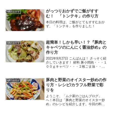
がっつりおかずでご飯がすす
○肉のおかず
む！ 「トンテキ」の作り方
本日の料理は、ご飯がとてもすすむおか
ず、「トンテキ」を作りました！
超簡単！しかも早い！？『豚肉と
○肉のおかず
キャベツのにんにく醤油炒め』の
作り方
2021年9月27日 こんばんは！ さっそく紹
介していきます！ 材料 豚小間肉・・・１
００ｇキャベツ・・・２枚ごま油・・・
適量小麦粉 […]キャベツはざく切りにし
ます。豚小間肉に小麦粉をまぶします。
フライパンにごま油を入れて中火で熱
豚肉と野菜のオイスター炒めの作
○肉のおかず
し、豚肉を炒
り方・レシピ/カラフル野菜で彩
りを
ようこそ、「ムク家のごはんブログ」
へ！本日は「豚肉と野菜のオイスター炒
め」のレシピを紹介します。今回の料理
はボリュームたっぷり、豚肉の量をおさ
えつつじゃがいもでかさを増やしていま