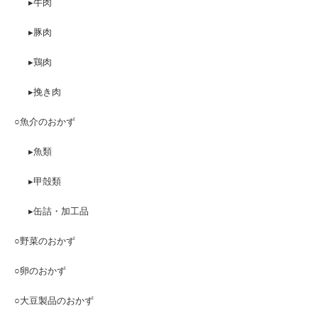
▸牛肉
▸豚肉
▸鶏肉
▸挽き肉
○魚介のおかず
▸魚類
▸甲殻類
▸缶詰・加工品
○野菜のおかず
○卵のおかず
○大豆製品のおかず