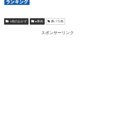
○肉のおかず
▸豚肉
豚バラ肉
スポンサーリンク