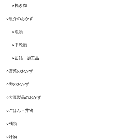
▸挽き肉
○魚介のおかず
▸魚類
▸甲殻類
▸缶詰・加工品
○野菜のおかず
○卵のおかず
○大豆製品のおかず
○ごはん・丼物
○麺類
○汁物