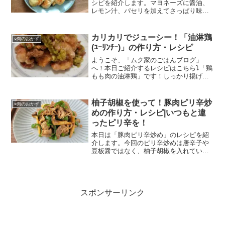
シピを紹介します。マヨネーズに醤油、
レモン汁、パセリを加えてさっぱり味に
仕上げています。鶏胸肉を使い、マヨネ
ーズの量を少なくすることでヘルシーな
１品となっています。
カリカリでジューシー！「油淋鶏
○肉のおかず
(ﾕｰﾘﾝﾁｰ)」の作り方・レシピ
ようこそ、「ムク家のごはんブログ」
へ！本日ご紹介するレシピはこちら⤵「鶏
もも肉の油淋鶏」です！しっかり揚げ焼
きにすることでカリッとした食感になり
ます。もも肉を使うことでとてもジュー
シーな仕上がりとなります！さっそくレ
柚子胡椒を使って！豚肉ピリ辛炒
○肉のおかず
シピを紹介していきます！...
めの作り方・レシピ|いつもと違
ったピリ辛を！
本日は「豚肉ピリ辛炒め」のレシピを紹
介します。今回のピリ辛炒めは唐辛子や
豆板醤ではなく、柚子胡椒を入れていま
す。柚子胡椒はスーパーで買うと少し値
段は張りますが、100均の調味料コーナー
でも売られているので試してみたい方は
購入してみてもいいのではないでしょう
か？是非参考にしていただければ幸いで
スポンサーリンク
す！