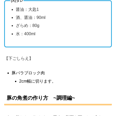
(A)タレ
醤油：大匙1
酒、醤油：90ml
ざらめ：80g
水：400ml
【下ごしらえ】
豚バラブロック肉
2cm幅に切ります。
豚の角煮の作り方 ~調理編~