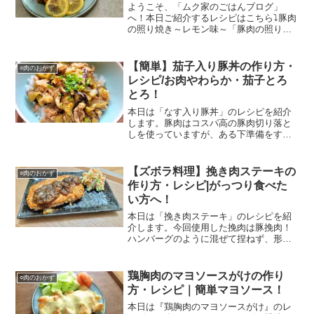
ようこそ、「ムク家のごはんブログ」
へ！本日ご紹介するレシピはこちら⤵豚肉
の照り焼き～レモン味～「豚肉の照り焼
き～レモン味～」です！一人暮らしです
と仕事が終わった後、出かけて帰った時
など、ご飯作るの面倒...と感じたことは
【簡単】茄子入り豚丼の作り方・
○肉のおかず
ありませんか？漬け込...
レシピ/お肉やわらか・茄子とろ
とろ！
本日は「なす入り豚丼」のレシピを紹介
します。豚肉はコスパ高の豚肉切り落と
しを使っていますが、ある下準備をする
ことでしっとり柔らかなお肉に変貌しま
す！また、今回揚げなすを入れました
が、とてもとろとろ食感に！タレもおい
【ズボラ料理】挽き肉ステーキの
○肉のおかず
しく、おかわりするくらいご飯が進みま
作り方・レシピ|がっつり食べた
す。
い方へ！
本日は「挽き肉ステーキ」のレシピを紹
介します。今回使用した挽肉は豚挽肉！
ハンバーグのように混ぜて捏ねず、形を
整えて焼くだけ作れます！ソースは焼き
肉のタレを使って、玉ねぎのすりおろし
を入れています。是非参考にしていただ
鶏胸肉のマヨソースがけの作り
○肉のおかず
ければ幸いです！
方・レシピ｜簡単マヨソース！
本日は『鶏胸肉のマヨソースがけ』のレ