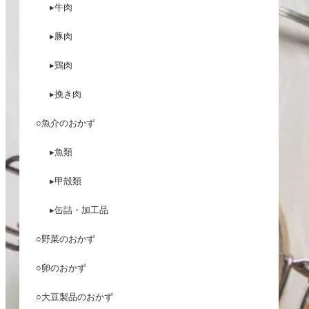
▸牛肉
▸豚肉
▸鶏肉
▸挽き肉
○魚介のおかず
▸魚類
▸甲殻類
▸缶詰・加工品
○野菜のおかず
○卵のおかず
○大豆製品のおかず