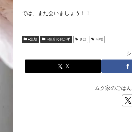
では、また会いましょう！！
▸魚類
○魚介のおかず
さば
味噌
シ
X
ムク家のごはん