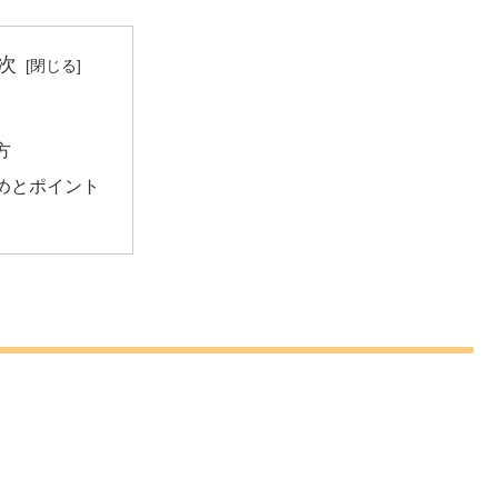
次
方
めとポイント