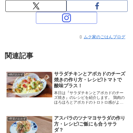
ムク家のごはんブログ
関連記事
サラダチキンとアボカドのチーズ
○肉のおかず
焼きの作り方・レシピ/トマトで
酸味プラス！
本日は『サラダチキンとアボカドのチー
ズ焼き』のレシピを紹介します。 鶏肉の
ほろほろとアボカドのトロトロ感がよ
く、トマトを加えてるので酸味を感じら
る1品です。
アスパラのツナマヨサラダの作り
○野菜のおかず
方・レシピ/ご飯にも合うサラ
ダ？