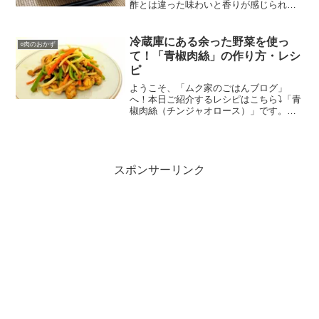
酢とは違った味わいと香りが感じられま
す。調味料の分量も覚えやすいので簡単
に作ることが出来ます。白米にとてもよ
く合い、ご飯がすすむ１品となっており
冷蔵庫にある余った野菜を使っ
○肉のおかず
ます。是非参考にしていただければ幸い
て！「青椒肉絲」の作り方・レシ
です！
ピ
ようこそ、「ムク家のごはんブログ」
へ！本日ご紹介するレシピはこちら⤵「青
椒肉絲（チンジャオロース）」です。今
回の「青椒肉絲」は冷蔵庫に余ってたも
のを使って作りました。本来であれば白
色はタケノコ、赤色はパプリカですが、
それらがなかったので白は...
スポンサーリンク