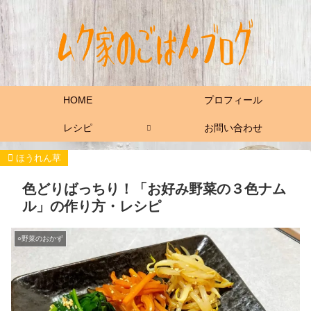
HOME
プロフィール
レシピ
お問い合わせ
（A)タレ
ほうれん草
色どりばっちり！「お好み野菜の３色ナム
ル」の作り方・レシピ
○野菜のおかず