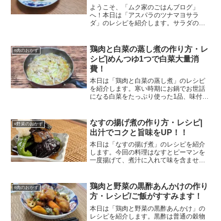
ようこそ、「ムク家のごはんブログ」
へ！本日は「アスパラのツナマヨサラ
ダ」のレシピを紹介します。サラダのレ
パートリーを増やしたいのと、コストコ
のアスパラを消費したかったのでサラダ
にしてみました。コストコのアスパラは
鶏肉と白菜の蒸し煮の作り方・レ
○肉のおかず
20本ほど入って300～40...
シピ|めんつゆ1つで白菜大量消
費！
本日は「鶏肉と白菜の蒸し煮」のレシピ
を紹介します。寒い時期にお鍋でお世話
になる白菜をたっぷり使った1品、味付け
は便利調味料であるめんつゆのみ！フラ
イパンに材料をすべて入れて蓋をして蒸
すという簡単な料理となっています。白
なすの揚げ煮の作り方・レシピ|
○野菜のおかず
菜の他に使った野菜はにんじんと舞茸、
出汁でコクと旨味をUP！！
こちらは好みの野菜を使ってみてくださ
い。お肉は鶏もも肉、じっくり蒸すこと
本日は「なすの揚げ煮」のレシピを紹介
で柔らかくなっています。是非参考にし
します。今回の料理はなすとピーマンを
ていただければ幸いです！！
一度揚げて、煮汁に入れて味を含ませる
ものとなってます。なすは揚げることに
よってコクが加わります。また、揚げた
時の香ばしさや出汁の旨味を含むのでお
鶏肉と野菜の黒酢あんかけの作り
○肉のおかず
いしさがアップします！
方・レシピ/ご飯がすすみます！
本日は「鶏肉と野菜の黒酢あんかけ」の
レシピを紹介します。黒酢は普通の穀物