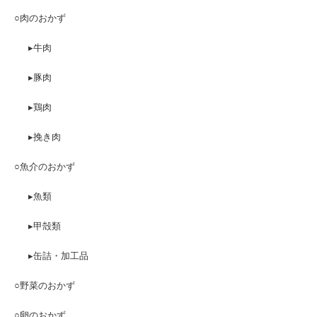
○肉のおかず
▸牛肉
▸豚肉
▸鶏肉
▸挽き肉
○魚介のおかず
▸魚類
▸甲殻類
▸缶詰・加工品
○野菜のおかず
○卵のおかず