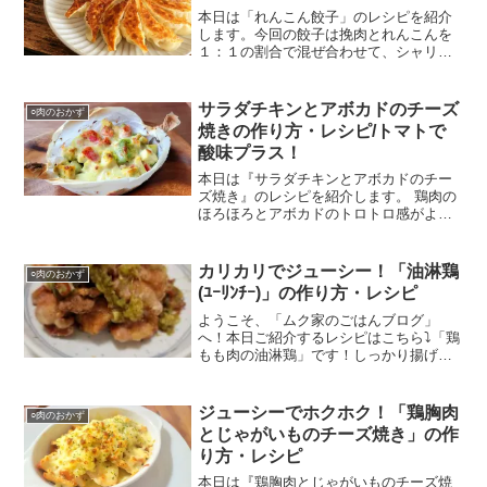
本日は「れんこん餃子」のレシピを紹介
します。今回の餃子は挽肉とれんこんを
１：１の割合で混ぜ合わせて、シャリシ
ャリとした食感が楽しめます！また、に
らを使わずに青じそを入れており、味は
さっぱりとして青じその香りが感じられ
サラダチキンとアボカドのチーズ
○肉のおかず
ます。是非参考にしていただければ幸い
焼きの作り方・レシピ/トマトで
です！！
酸味プラス！
本日は『サラダチキンとアボカドのチー
ズ焼き』のレシピを紹介します。 鶏肉の
ほろほろとアボカドのトロトロ感がよ
く、トマトを加えてるので酸味を感じら
る1品です。
カリカリでジューシー！「油淋鶏
○肉のおかず
(ﾕｰﾘﾝﾁｰ)」の作り方・レシピ
ようこそ、「ムク家のごはんブログ」
へ！本日ご紹介するレシピはこちら⤵「鶏
もも肉の油淋鶏」です！しっかり揚げ焼
きにすることでカリッとした食感になり
ます。もも肉を使うことでとてもジュー
シーな仕上がりとなります！さっそくレ
ジューシーでホクホク！「鶏胸肉
○肉のおかず
シピを紹介していきます！...
とじゃがいものチーズ焼き」の作
り方・レシピ
本日は『鶏胸肉とじゃがいものチーズ焼