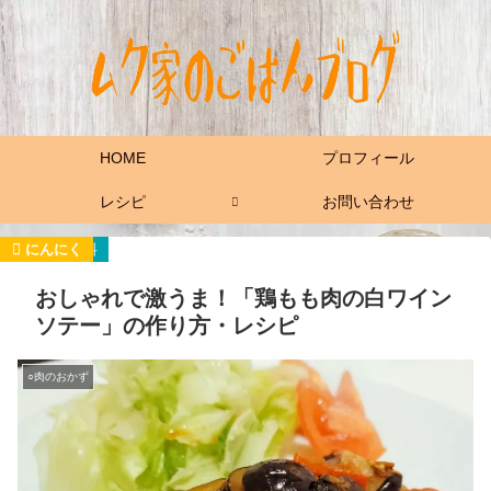
HOME
プロフィール
レシピ
お問い合わせ
ソースの材料
鶏もも肉
茄子
にんにく
おしゃれで激うま！「鶏もも肉の白ワイン
ソテー」の作り方・レシピ
○肉のおかず