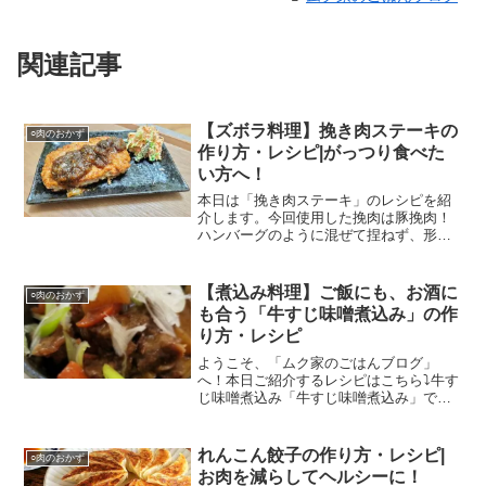
関連記事
【ズボラ料理】挽き肉ステーキの
○肉のおかず
作り方・レシピ|がっつり食べた
い方へ！
本日は「挽き肉ステーキ」のレシピを紹
介します。今回使用した挽肉は豚挽肉！
ハンバーグのように混ぜて捏ねず、形を
整えて焼くだけ作れます！ソースは焼き
肉のタレを使って、玉ねぎのすりおろし
を入れています。是非参考にしていただ
【煮込み料理】ご飯にも、お酒に
○肉のおかず
ければ幸いです！
も合う「牛すじ味噌煮込み」の作
り方・レシピ
ようこそ、「ムク家のごはんブログ」
へ！本日ご紹介するレシピはこちら⤵牛す
じ味噌煮込み「牛すじ味噌煮込み」で
す！牛すじは手間と時間がかかる食材と
なっておりますが、それらをかけること
でおいしい料理になります。時間がある
れんこん餃子の作り方・レシピ|
○肉のおかず
際は是非作ってみてはいかが...
お肉を減らしてヘルシーに！