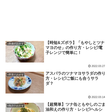
【時短&ズボラ】「もやしとツナ
○野菜のおかず
マヨのせ」の作り方・レシピ/電
子レンジで簡単に！
2022.03.27
アスパラのツナマヨサラダの作り
○野菜のおかず
方・レシピ/ご飯にも合うサラ
ダ？
2022.03.14
【超簡単】ツナ缶ともやしのごま
○魚介のおかず
油和えの作り方・レシピ/ヘルシ