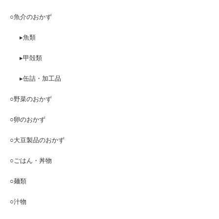
○魚介のおかず
▸魚類
▸甲殻類
▸缶詰・加工品
○野菜のおかず
○卵のおかず
○大豆製品のおかず
○ごはん・丼物
○麺類
○汁物