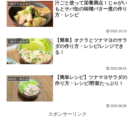
汁ごと使って栄養満点！じゃがい
○魚介のおかず
もとサバ缶の味噌バター煮の作り
方・レシピ
2022.10.13
【簡単】オクラとツナマヨのサラ
○魚介のおかず
ダの作り方・レシピ/レンジでき
る！
2022.09.01
【簡単レシピ】ツナマヨサラダの
▸缶詰・加工品
作り方・レシピ/野菜たっぷり！
2022.06.06
スポンサーリンク